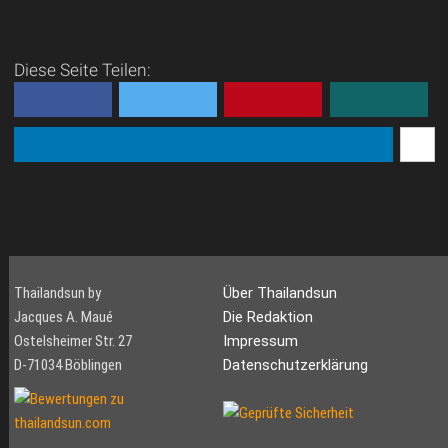
Ayutthaya
In Ayutthaya spielt sich
eigentlich alles innerhalb der
Diese Seite Teilen:
von den Flüssen
eingegrenzten Ancient City.
Fast alle
Sehenswürdigkeiten, Hotels,
Bars und Res...
Thailandsun by
Über Thailandsun
Jacques A. Maué
Die Redaktion
Ostelsheimer Str. 27
Impressum
D-71034 Böblingen
Datenschutzerklärung