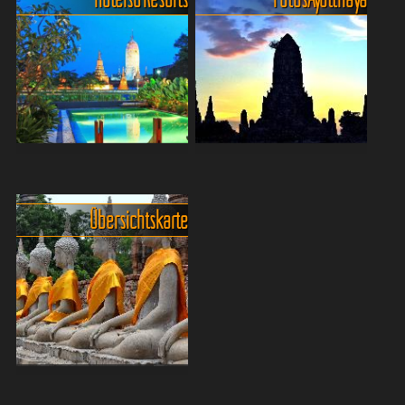
Partymetropole – zum
historische Stadt in
Glück! – doch an
Thailand, die für ihre
Unterhaltung mangelt es
beeindruckenden
keineswegs. Besonders
Tempelruinen und ihre
auffällig ist, dass am Abend
reiche Geschichte bekannt
kaum noch To...
ist. Wenn man Ayutthaya...
Hotelempfehlungen und
Jahrhunderte alte Tempel
Tipps für Ayutthaya
und Tempelruinen
Erlebe die historische Stadt
Nach einer frühen Gründung
Übersichtskarte
Ayutthaya und genieße
durch die Khmer erweiterte
deinen Aufenthalt in einem
der Fürst U Thong die Stadt
der empfohlenen Hotels.
und machte sie im Jahr
Von komfortablen Resorts
1351 zur Hauptstadt seines
bis hin zu charmanten B...
Königreiches. ...
Strassenkarte Altstadt