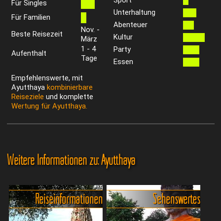
Für Singles
Unterhaltung
Für Familien
Abenteuer
Nov. -
Beste Reisezeit
Kultur
März
1 - 4
Party
Aufenthalt
Tage
Essen
Empfehlenswerte, mit
Ayutthaya
kombinierbare
Reiseziele
und komplette
Wertung für Ayutthaya.
Weitere Informationen zu: Ayutthaya
Reiseinformationen
Sehenswertes