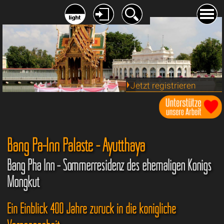
Jetzt registrieren
Bang Pa-Inn Paläste - Ayutthaya
Bang Pha Inn - Sommerresidenz des ehemaligen Königs
Mongkut
Ein Einblick 400 Jahre zurück in die königliche