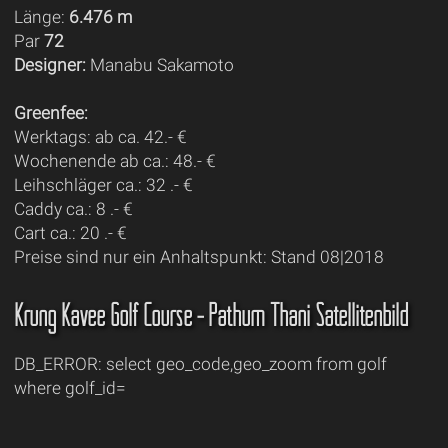
Länge:
6.476 m
Par
72
Designer:
Manabu Sakamoto
Greenfee:
Werktags: ab ca. 42.- €
Wochenende ab ca.: 48.- €
Leihschläger ca.: 32 .- €
Caddy ca.: 8 .- €
Cart ca.: 20 .- €
Preise sind nur ein Anhaltspunkt: Stand 08|2018
Krung Kavee Golf Course - Pathum Thani Satellitenbild
DB_ERROR: select geo_code,geo_zoom from golf
where golf_id=