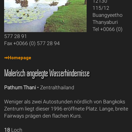
12130
115/12
Buangyeetho
Thanyaburi
Tel +0066 (0)
577 28 91
Fax +0066 (0) 577 28 94
⇒Homepage
Malerisch angelegte Wasserhindernisse
Pathum Thani
• Zentralthailand
Weniger als zwei Autostunden nördlich von Bangkoks
Zentrum liegt dieser 1996 eröffnete Platz. Lange, breite
Fairways prägen den flachen Kurs.
18
Loch