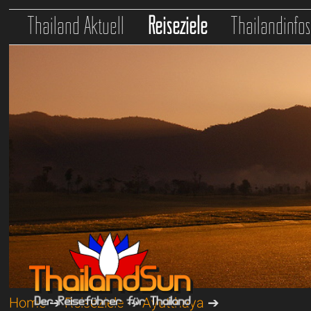
Thailand Aktuell
Reiseziele
Thailandinfo
Home
➔
Reiseziele
➔
Ayutthaya
➔