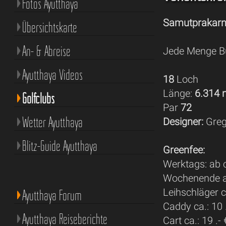
Fotos Ayutthaya
Samutprakar
Übersichtskarte
An- & Abreise
Jede Menge Bu
Ayutthaya Videos
18
Loch
Länge:
6.314
Golfclubs
Par
72
Wetter Ayutthaya
Designer:
Gre
Blitz-Guide Ayutthaya
Greenfee:
Werktags: ab c
Wochenende ab
Leihschläger ca
Ayutthaya Forum
Caddy ca.: 10 
Ayutthaya Reiseberichte
Cart ca.: 19 .- 