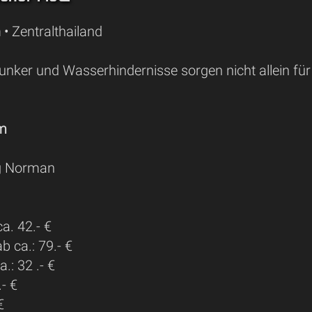
n
• Zentralthailand
nker und Wasserhindernisse sorgen nicht allein für
 m
g Norman
a. 42.- €
 ca.: 79.- €
.: 32 .- €
.- €
€