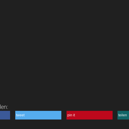
len:
tweet
pin it
teilen