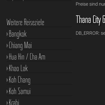
Preise sind nu
Thana City G
Weitere Reiseziele
Bangkok
DB_ERROR: sel
Chiang Mai
Hua Hin / Cha Am
Khao Lak
Koh Chang
Koh Samui
Krabi