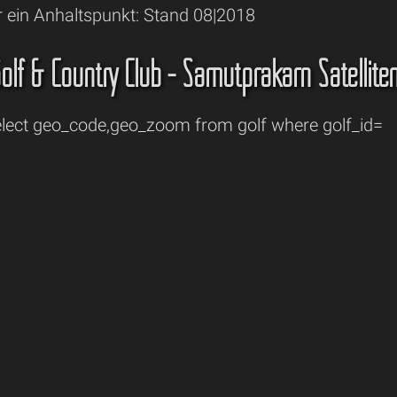
r ein Anhaltspunkt: Stand 08|2018
olf & Country Club - Samutprakarn Satelliten
ect geo_code,geo_zoom from golf where golf_id=