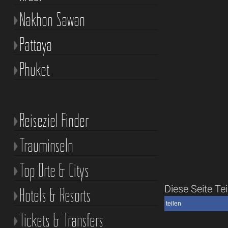
Nakhon Sawan
Pattaya
Phuket
Reiseziel Finder
Trauminseln
Top Orte & Citys
Diese Seite Tei
Hotels & Resorts
teilen
Tickets & Transfers