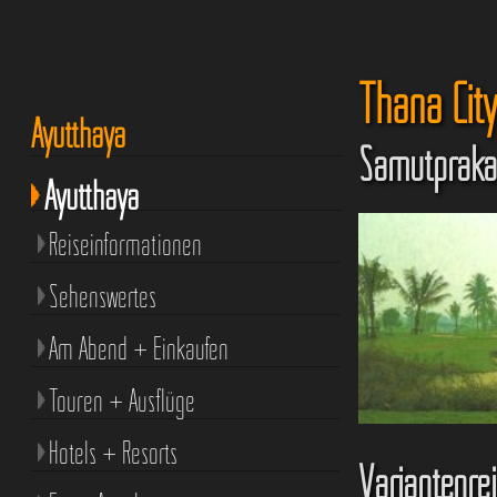
Thana City
Ayutthaya
Samutpraka
Ayutthaya
Reiseinformationen
Sehenswertes
Am Abend + Einkaufen
Touren + Ausflüge
Hotels + Resorts
Variantenrei