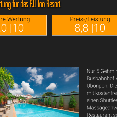
ung für das P.U. Inn Resort
re Wertung
Preis-/Leistung
,0 |10
8,8 |10
Nur 5 Gehmi
Busbahnhof A
Ubonpon. Die 
mit kostenfr
einen Shuttl
Massageanwen
Restaurant s