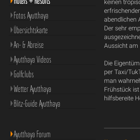
Hotels + Resorts
keinen tropi
erfrischenden
Fotos Ayutthaya
abendlichen 
Der sehr em
Übersichtskarte
ausgezeichn
An- & Abreise
Aussicht am F
Ayutthaya Videos
Die Eigentüme
per Taxi/Tuk
Golfclubs
man wahrnehm
Wetter Ayutthaya
Frühstück ist
hilfsbereite 
Blitz-Guide Ayutthaya
Ayutthaya Forum