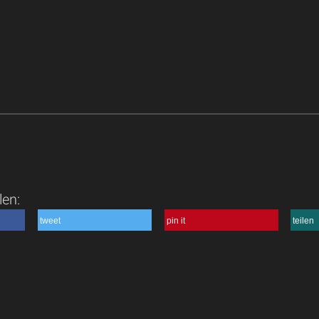
len:
tweet
pin it
teilen