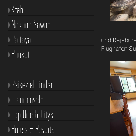
Krabi
Nakhon Sawan
Pattaya
und Rajabura
Flughafen Su
Phuket
Reiseziel Finder
Trauminseln
Top Orte & Citys
Hotels & Resorts