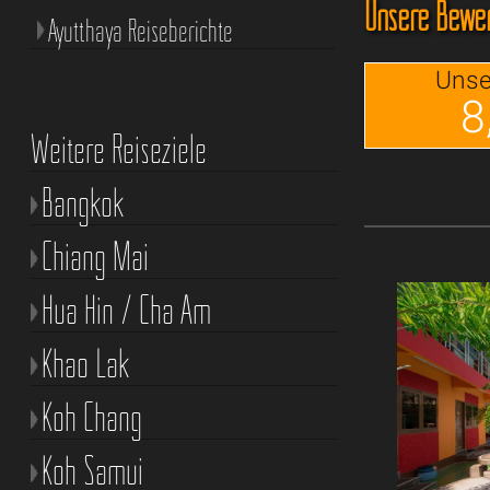
Unsere Bewert
Ayutthaya Reiseberichte
Unse
8
Weitere Reiseziele
Bangkok
Chiang Mai
Hua Hin / Cha Am
Khao Lak
Koh Chang
Koh Samui