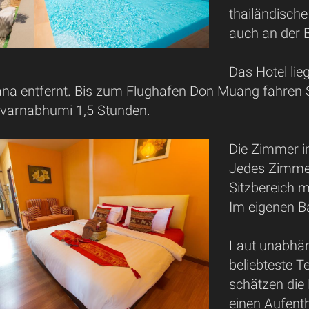
thailändische
auch an der B
Das Hotel li
na entfernt. Bis zum Flughafen Don Muang fahren S
varnabhumi 1,5 Stunden.
Die Zimmer im
Jedes Zimmer
Sitzbereich 
Im eigenen B
Laut unabhän
beliebteste T
schätzen die 
einen Aufenth