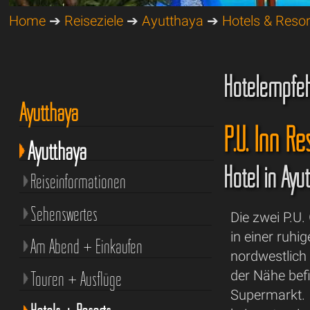
Home
➔
Reiseziele
➔
Ayutthaya
➔
Hotels & Resor
Hotelempfeh
Ayutthaya
P.U. Inn R
Ayutthaya
Hotel in Ay
Reiseinformationen
Sehenswertes
Die zwei P.U
in einer ruhi
Am Abend + Einkaufen
nordwestlich
Touren + Ausflüge
der Nähe befi
Supermarkt. 