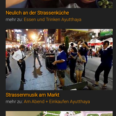
Neulich an der Strassenküche
mehr zu:
Essen und Trinken Ayutthaya
Strassenmusik am Markt
mehr zu:
Am Abend + Einkaufen Ayutthaya