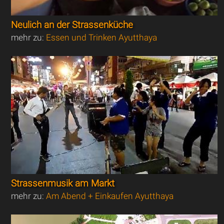
Neulich an der Strassenküche
mehr zu:
Essen und Trinken Ayutthaya
Strassenmusik am Markt
mehr zu:
Am Abend + Einkaufen Ayutthaya