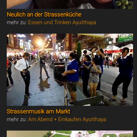
Neulich an der Strassenküche
mehr zu:
Essen und Trinken Ayutthaya
Strassenmusik am Markt
mehr zu:
Am Abend + Einkaufen Ayutthaya