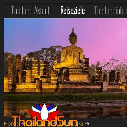
Thailand Aktuell
Reiseziele
Thailandinfo
Home
➔
Reiseziele
➔
Ayutthaya
➔