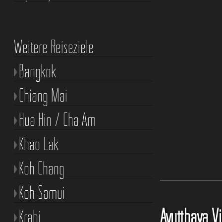
Weitere Reiseziele
Bangkok
Chiang Mai
Hua Hin / Cha Am
Khao Lak
Koh Chang
Koh Samui
Ayutthaya V
Krabi