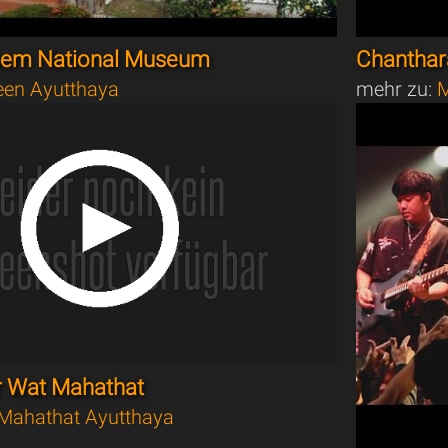
sem National Museum
Chanthar
en Ayutthaya
mehr zu:
M
r Wat Mahathat
Mahathat Ayutthaya