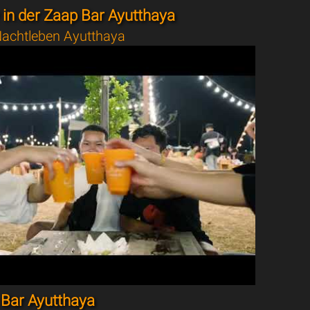
in der Zaap Bar Ayutthaya
achtleben Ayutthaya
Bar Ayutthaya