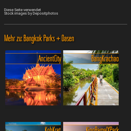
Diese Seite verwendet
Stock images by Depositphotos
Mehr zu: Bangkok Parks + Oasen
Ancient City
Bang Krachao
Mueang Boran Park in
Die Insel Bang Krachao und
Bangkok - Samut Prakan
der Sri Nakhon Park
Mueang Boran – auch
Bangkok kann laut, wild und
Koh Kret
King Rama IX Park