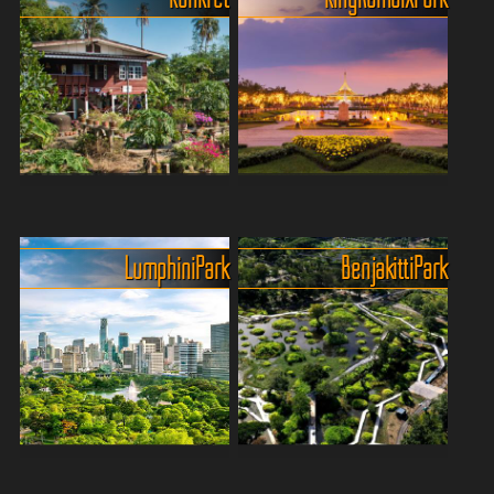
bekannt als Ancient City –
chaotisch – aber wer
ist einer dieser Orte, an
glaubt, die Metropole hätte
denen man Bangkok für ein
keine grüne Seele, war noch
paar Stunden komplett
nie auf Bang Krachao. Diese
vergisst. Plötzlich stehst
Insel im Fluss Ch...
du...
Die grüne Töpferinsel Koh
Suan Luang Rama IX Park -
Kret
der grösste Park der Stadt
Entdecke Koh Kret, eine
Der King Rama IX Park in
Lumphini Park
Benjakitti Park
versteckte Inseloase mitten
Bangkok ist eine grüne Oase
in Nothaburi, nur einen
und ein perfekter
Steinwurf von Bangkok
Rückzugsort vom
entfernt. Dieses kleine
hektischen Stadtleben. Die
Flussparadies, bekannt für
weitläufige Parkanlage
s...
besticht durc...
Tropischer Park mitten in
Wilde Natur im Benjakitti