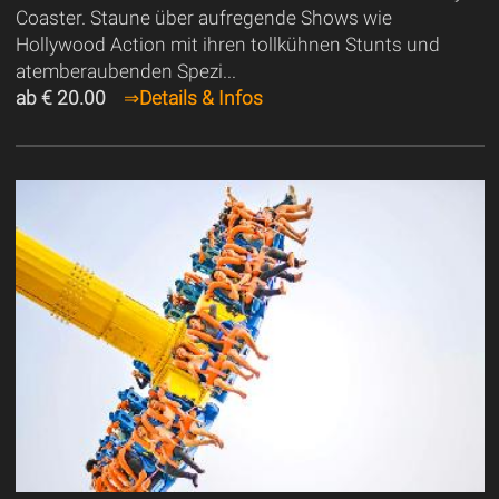
Coaster. Staune über aufregende Shows wie
Hollywood Action mit ihren tollkühnen Stunts und
atemberaubenden Spezi...
ab € 20.00
⇒
Details & Infos