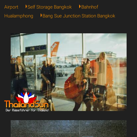
Airport
Self Storage Bangkok
Bahnhof
Hualamphong
Bang Sue Junction Station Bangkok