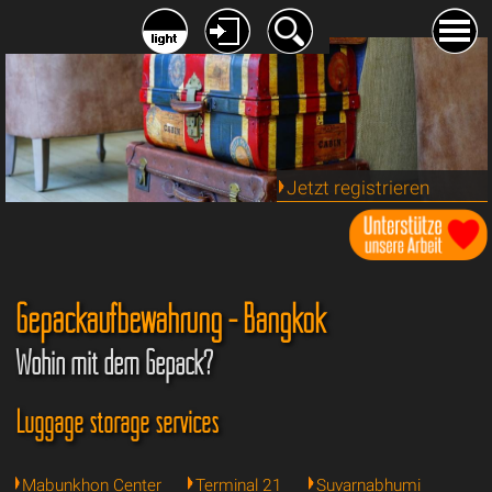
Jetzt registrieren
Gepäckaufbewahrung - Bangkok
Wohin mit dem Gepäck?
Luggage storage services
Mabunkhon Center
Terminal 21
Suvarnabhumi