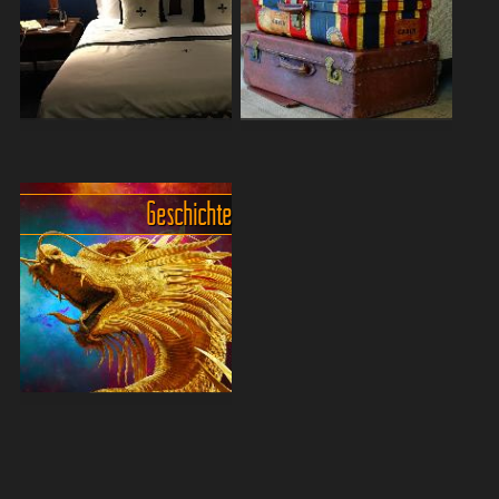
eigentlich unwichtig.
Vorschriften, die sich von
Hitzeempfindliche sollten
den allgemeinen
die Zeit von März bis Juni
Bestimmungen im
meiden, da dann öfter
restlichen Thailand
Temp...
unterscheiden oder spezi...
Hotels in Bangkok - Einfach
Wohin mit dem Gepäck?
und sehr günstig oder auf
Du willst die Stadt erkunden,
höchstem Niveau
aber dein Koffer bremst
Geschichte
Ob nun ein einfaches
dich aus? Du willst
Guesthouse oder ein
weiterreisen, baer mit
prächtiges Luxushotel,
kleinem Gepäck? Kein
Bangkok bietet für jeden
Problem – Bangkok bietet
Anspruch und jeden
viele c...
Geldbeutel das passende
Hotel. Es gibt sow...
Die Geschichte Bangkoks -
Krung Thep früher und
heute
Reisfelder, Stelzenhäuser,