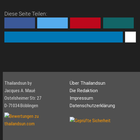
Kanäle statt Straßen – und
Diese Seite Teilen:
dann plötzlich Hochhäuser,
Skytrain und 24-Stunden-
Dauerbetrieb. Bangkok,
offiziell Krung Thep M...
Thailandsun by
Über Thailandsun
Jacques A. Maué
Die Redaktion
Ostelsheimer Str. 27
Impressum
D-71034 Böblingen
Datenschutzerklärung