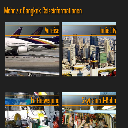
Mehr zu: Bangkok Reiseinformationen
Anreise
In die City
Die Ankunft am Flughafen
Flughafentransfers Bangkok
Suvarnabhumi - und dann?
Wer in Bangkok am
Der Flughafen ist gross –
Flughafen Suvarnabhumi
Fortbewegung
Skytrain & U-Bahn
sehr gross - manchmal
ankommt, steht oft vor der
etwas verwirrend... und
Frage: Wie gelange ich am
nach der Landung sollte
besten zu meinem Hotel?
man es etwas ruhig
Glücklicherweise bietet