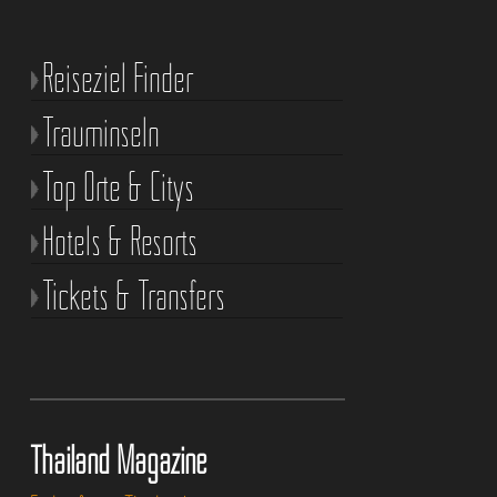
Reiseziel Finder
Trauminseln
Top Orte & Citys
Hotels & Resorts
Tickets & Transfers
Thailand Magazine