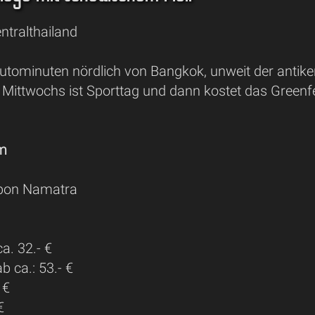
ntralthailand
utominuten nördlich von Bangkok, unweit der antik
 Mittwochs ist Sporttag und dann kostet das Greenf
 m
pon Namatra
a. 32.- €
 ca.: 53.- €
 €
€