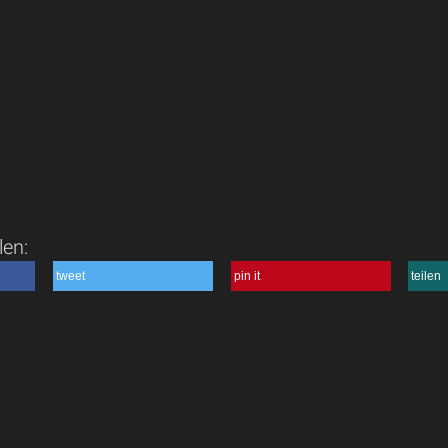
len:
tweet
pin it
teilen