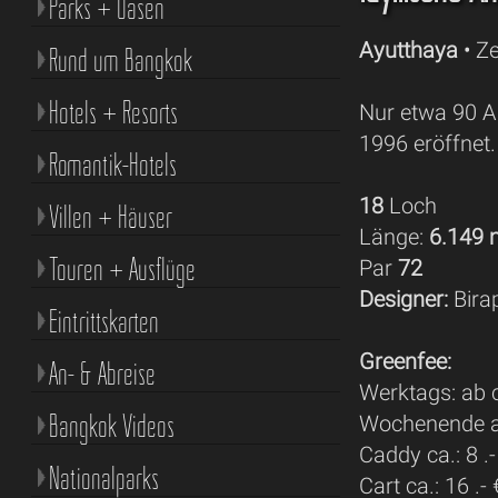
Parks + Oasen
Ayutthaya
• Ze
Rund um Bangkok
Hotels + Resorts
Nur etwa 90 A
1996 eröffnet.
Romantik-Hotels
18
Loch
Villen + Häuser
Länge:
6.149
Touren + Ausflüge
Par
72
Designer:
Bira
Eintrittskarten
Greenfee:
An- & Abreise
Werktags: ab c
Bangkok Videos
Wochenende ab
Caddy ca.: 8 .-
Nationalparks
Cart ca.: 16 .- 