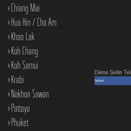
Chiang Mai
Hua Hin / Cha Am
Khao Lak
Koh Chang
Koh Samui
Diese Seite Tei
Krabi
teilen
Nakhon Sawan
Pattaya
Phuket