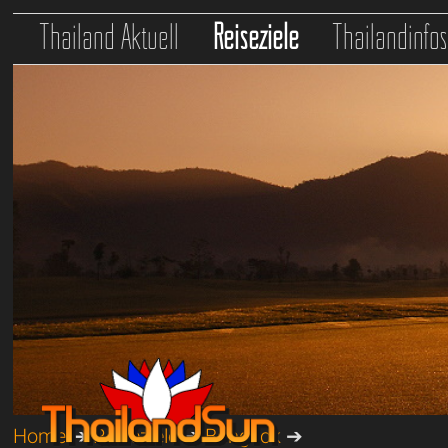
Thailand Aktuell
Reiseziele
Thailandinfo
Home
➔
Reiseziele
➔
Bangkok
➔