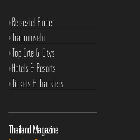
Reiseziel Finder
Trauminseln
Top Orte & Citys
Hotels & Resorts
Tickets & Transfers
Thailand Magazine