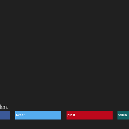
len:
tweet
pin it
teilen