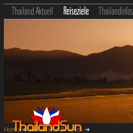
Thailand Aktuell
Reiseziele
Thailandinfo
Home
➔
Reiseziele
➔
Bangkok
➔