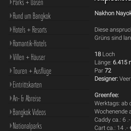
Parks + Oasen
Nakhon Nayo
Rund um Bangkok
Hotels + Resorts
Diese anspruch
Grüns sind lan
Romantik-Hotels
18
Loch
Villen + Häuser
Länge:
6.415
Touren + Ausflüge
Par
72
Designer:
Veer
Eintrittskarten
Greenfee:
An- & Abreise
Werktags: ab c
Bangkok Videos
Wochenende ab
Caddy ca.: 6 .-
Nationalparks
Cart ca.: 14 .- 