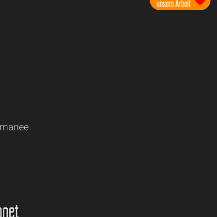
omanee
gnet