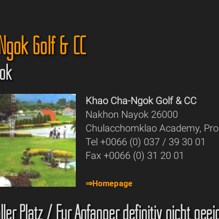
Ngok Golf & CC
ok
Khao Cha-Ngok Golf & CC
Nakhon Nayok 26000
Chulacchomklao Academy, Pr
Tel +0066 (0) 037 / 39 30 01
Fax +0066 (0) 31 20 01
⇒Homepage
ler Platz / Für Anfänger definitiv nicht geei