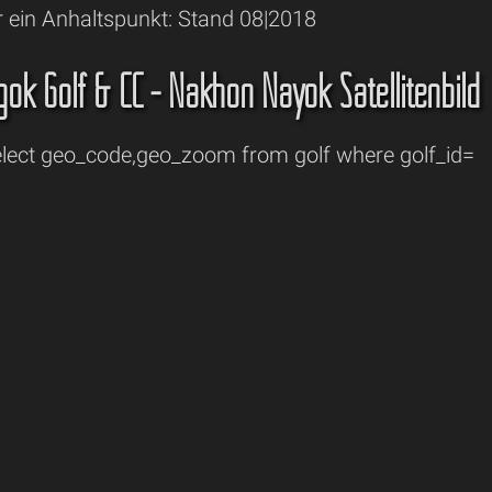
r ein Anhaltspunkt: Stand 08|2018
ok Golf & CC - Nakhon Nayok Satellitenbild
ect geo_code,geo_zoom from golf where golf_id=