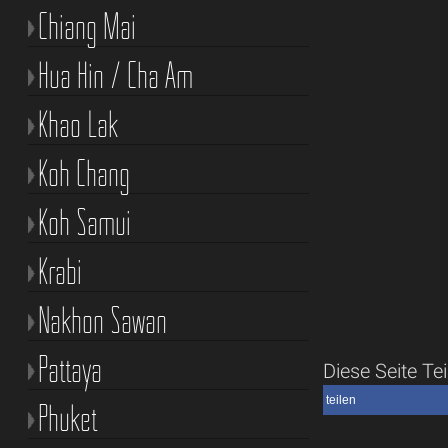
Chiang Mai
Hua Hin / Cha Am
Khao Lak
Koh Chang
Koh Samui
Krabi
Nakhon Sawan
Pattaya
Diese Seite Tei
teilen
Phuket