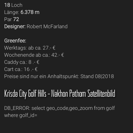
18
Loch
Länge:
6.378 m
Par
72
Designer:
Robert McFarland
Greenfee:
Werktags: ab ca. 27.- €
Wochenende ab ca.: 42.- €
Caddy ca.: 8 .- €
Cart ca.: 16 .- €
Preise sind nur ein Anhaltspunkt: Stand 08|2018
Krisda City Golf Hills - Nakhon Pathom Satellitenbild
DB_ERROR: select geo_code,geo_zoom from golf
where golf_id=