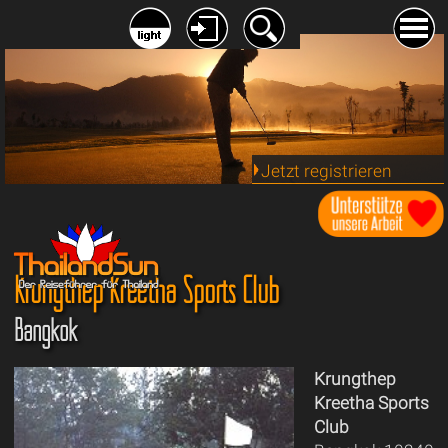
Jetzt registrieren
Krungthep Kreetha Sports Club
Bangkok
Krungthep
Kreetha Sports
Club