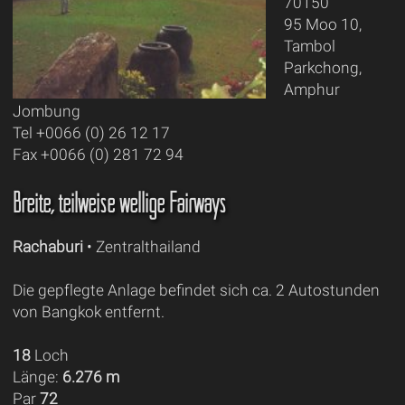
70150
95 Moo 10,
Tambol
Parkchong,
Amphur
Jombung
Tel +0066 (0) 26 12 17
Fax +0066 (0) 281 72 94
Breite, teilweise wellige Fairways
Rachaburi
• Zentralthailand
Die gepflegte Anlage befindet sich ca. 2 Autostunden
von Bangkok entfernt.
18
Loch
Länge:
6.276 m
Par
72