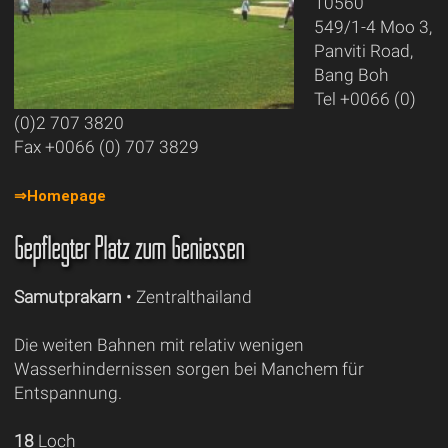
10560
549/1-4 Moo 3,
Panviti Road,
Bang Boh
Tel +0066 (0)
(0)2 707 3820
Fax +0066 (0) 707 3829
⇒Homepage
Gepflegter Platz zum Geniessen
Samutprakarn
• Zentralthailand
Die weiten Bahnen mit relativ wenigen
Wasserhindernissen sorgen bei Manchem für
Entspannung.
18
Loch