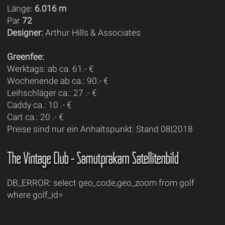
Länge:
6.016 m
Par
72
Designer:
Arthur Hills & Associates
Greenfee:
Werktags: ab ca. 61.- €
Wochenende ab ca.: 90.- €
Leihschläger ca.: 27 .- €
Caddy ca.: 10 .- €
Cart ca.: 20 .- €
Preise sind nur ein Anhaltspunkt: Stand 08|2018
The Vintage Club - Samutprakarn Satellitenbild
DB_ERROR: select geo_code,geo_zoom from golf
where golf_id=