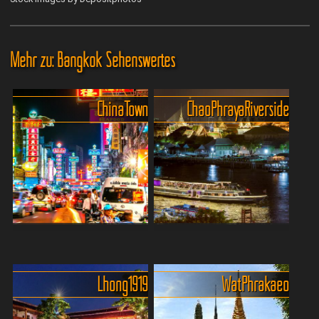
Mehr zu: Bangkok Sehenswertes
China Town
Chao Phraya Riverside
Yaowarat - die weltweit
Entdecke das einzigartige
beste China-Town
Flair von Bangkoks
Tauche ein in das wilde
Flussufer
Lhong 1919
Wat Phrakaeo
Herz von Bangkok –
Chao Phraya Riverside in
Yaowarat, die lebendigste
Bangkok ist ein pulsierendes