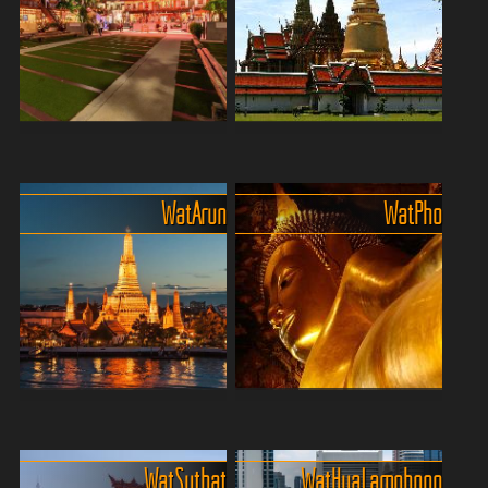
und leckerste Chinatown
Zentrum thailändischer
der Welt! Hier riecht es nach
Kultur und modernen
Streetfood, Gewürzen und
Lebens. Entlang dieses
Ab...
majestätischen Flusses
reihen ...
Bangkoks Lhong 1919 - Ein
Der Königspalast und der
Muss für Geschichts- und
Wat Phrakaeo
Kulturliebhaber
Der Königspalast und der
Wat Arun
Wat Pho
Lhong 1919 in Bangkok ist
Wat Phra Kaeo sind das
ein echtes Stück
strahlende Herz Bangkoks –
Geschichte mit viel Flair.
ein Ort, an dem Geschichte,
Ursprünglich war das
Religion und pure Pracht
Gelände im 19. Jahrhundert
miteinander verschmelz...
ein Handelsposten
chinesischer H...
Die strahlende Schönheit
Der liegende Buddha und die
von Wat Arun
Massageschule des Wat
Der vollständige Name des
Pho
Wat Suthat
Wat Hua Lamphong