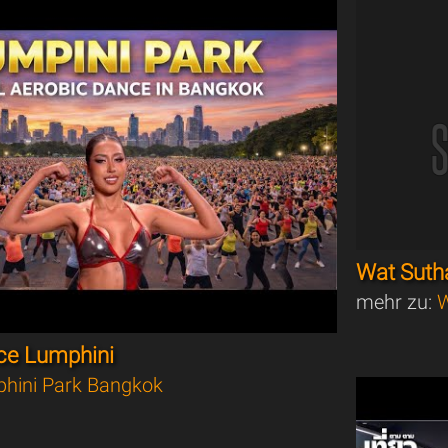
Wat Suth
mehr zu:
W
ce Lumphini
hini Park Bangkok