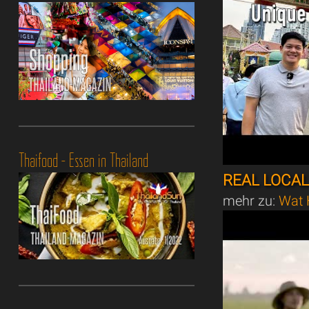
Thaifood - Essen in Thailand
REAL LOCAL
mehr zu:
Wat 