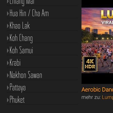
Chiang Mai
Hua Hin / Cha Am
Khao Lak
Koh Chang
Koh Samui
Krabi
Nakhon Sawan
Pattaya
Aerobic Dan
Phuket
mehr zu:
Lump