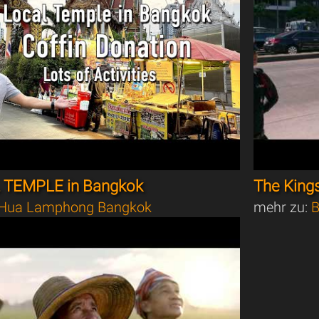
 TEMPLE in Bangkok
The King
Hua Lamphong Bangkok
mehr zu:
B