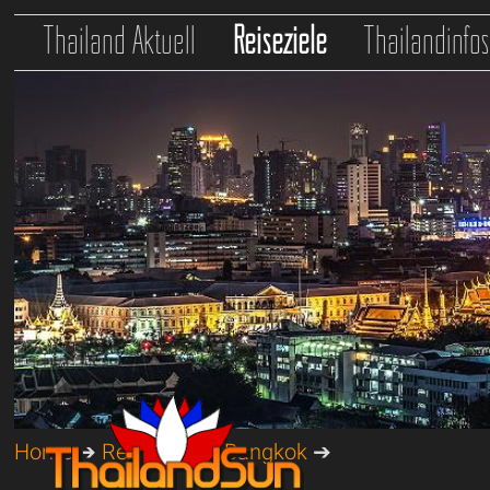
Thailand Aktuell
Reiseziele
Thailandinfo
Home
➔
Reiseziele
➔
Bangkok
➔