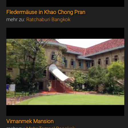
Fledermäuse in Khao Chong Pran
mehr zu:
Ratchaburi Bangkok
Vimanmek Mansion