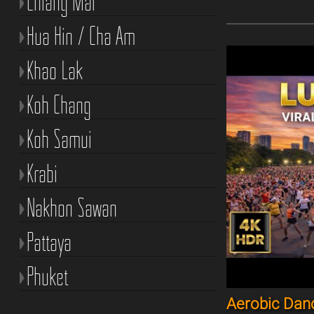
Chiang Mai
Hua Hin / Cha Am
Khao Lak
Koh Chang
Koh Samui
Krabi
Nakhon Sawan
Pattaya
Phuket
Aerobic Dan