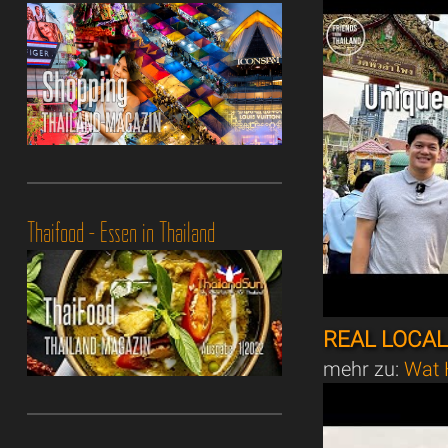
Thaifood - Essen in Thailand
REAL LOCAL
mehr zu:
Wat 