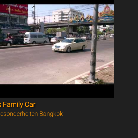
s Family Car
esonderheiten Bangkok