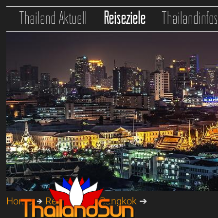
Thailand Aktuell
Reiseziele
Thailandinfo
Home
➔
Reiseziele
➔
Bangkok
➔