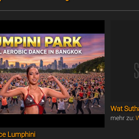
Wat Suth
mehr zu:
W
ce Lumphini