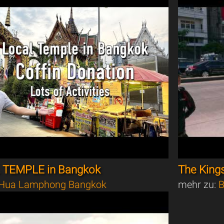
 TEMPLE in Bangkok
The King
Hua Lamphong Bangkok
mehr zu:
B