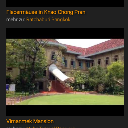
Fledermäuse in Khao Chong Pran
mehr zu:
Ratchaburi Bangkok
Vimanmek Mansion