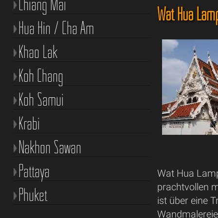
Chiang Mai
Wat Hua Lam
Hua Hin / Cha Am
Khao Lak
Koh Chang
Koh Samui
Krabi
Nakhon Sawan
Pattaya
Wat Hua Lampho
prachtvollen 
Phuket
ist über eine 
Wandmalereien,