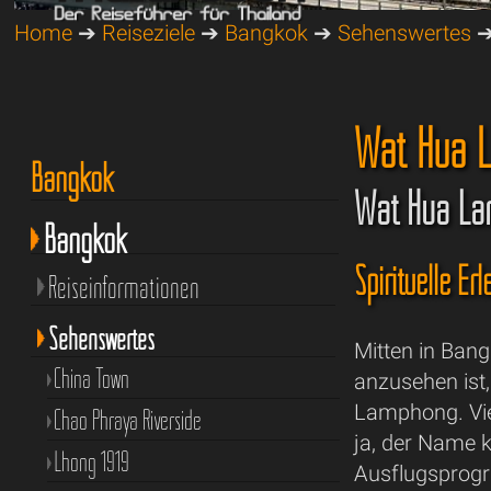
Home
➔
Reiseziele
➔
Bangkok
➔
Sehenswertes
Wat Hua 
Bangkok
Wat Hua Lam
Bangkok
Spirituelle 
Reiseinformationen
Sehenswertes
Mitten in Bang
China Town
anzusehen ist
Lamphong. Vie
Chao Phraya Riverside
ja, der Name k
Lhong 1919
Ausflugsprog