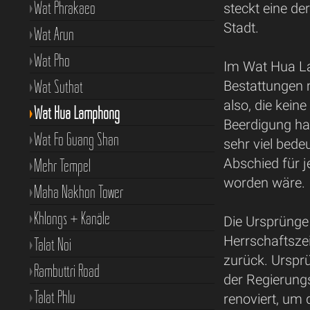
Wat Phrakaeo
steckt eine de
Stadt.
Wat Arun
Wat Pho
Im Wat Hua L
Wat Suthat
Bestattungen 
also, die kein
Wat Hua Lamphong
Beerdigung ha
Wat Fo Guang Shan
sehr viel bede
Mehr Tempel
Abschied für j
worden wäre.
Maha Nakhon Tower
Khlongs + Kanäle
Die Ursprünge
Herrschaftsze
Talat Noi
zurück. Ursprü
Rambuttri Road
der Regierung
Talat Phlu
renoviert, um