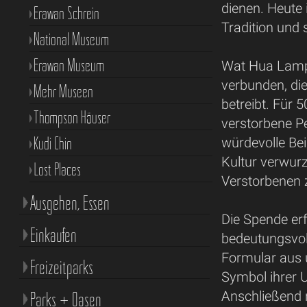
dienen. Heute i
Erawan Schrein
Tradition und 
National Museum
Erawan Museum
Wat Hua Lamph
verbunden, d
Mehr Museen
betreibt. Für 
Thompson Häuser
verstorbene Pe
Kudi Chin
würdevolle Bei
Kultur verwurz
Lost Places
Verstorbenen 
Ausgehen, Essen
Die Spende erf
Einkaufen
bedeutungsvol
Formular aus u
Freizeitparks
Symbol ihrer 
Parks + Oasen
Anschließend 