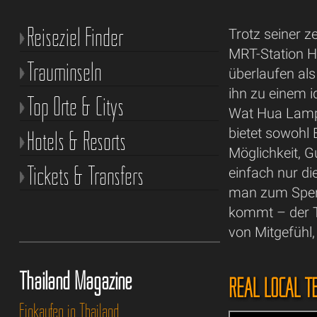
Reiseziel Finder
Trotz seiner 
MRT-Station H
Trauminseln
überlaufen al
ihn zu einem 
Top Orte & Citys
Wat Hua Lamp
bietet sowohl 
Hotels & Resorts
Möglichkeit, Gu
Tickets & Transfers
einfach nur di
man zum Spen
kommt – der T
von Mitgefühl,
Thailand Magazine
REAL LOCAL T
Einkaufen in Thailand