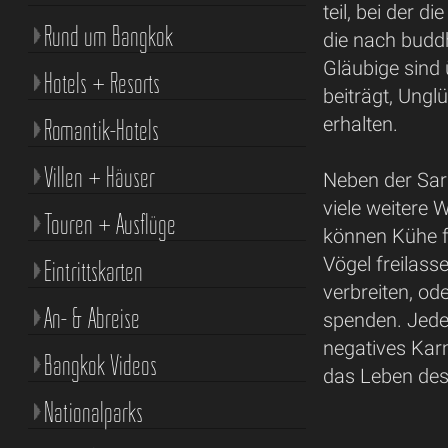
teil, bei der 
Rund um Bangkok
die nach buddh
Gläubige sind
Hotels + Resorts
beiträgt, Ungl
erhalten.
Romantik-Hotels
Villen + Häuser
Neben der Sa
viele weitere
Touren + Ausflüge
können Kühe fü
Vögel freilass
Eintrittskarten
verbreiten, o
An- & Abreise
spenden. Jede
negatives Karm
Bangkok Videos
das Leben des
Nationalparks