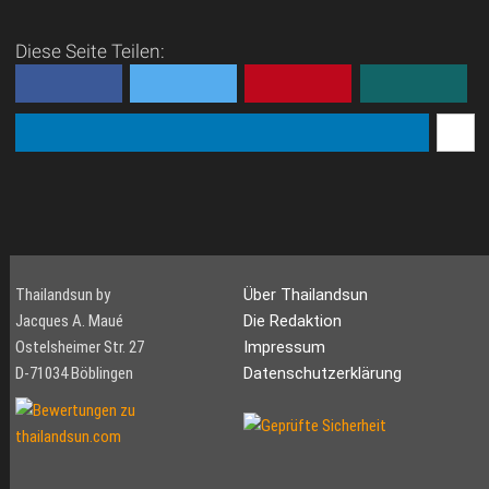
[/MAP#63] Für knapp 80.-
EUR Oneway kann man ab
Diese Seite Teilen:
Bangkok bequem und
schnell nach Koh Samui
gelangen. Die Flugzeuge der
Bangkok Air ...
Thailandsun by
Über Thailandsun
Jacques A. Maué
Die Redaktion
Ostelsheimer Str. 27
Impressum
D-71034 Böblingen
Datenschutzerklärung