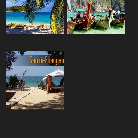
Richtung. Sie kann mit der
[LI#73]Pattaya[/LI#73] ist
Bahn, Bus oder Minibus
nicht unbedingt der Ort der
oder aber einer der
sich als Ziel für Badespass
klassischen Dschunken
anbietet, aber es ist der
angetr...
wohl günstigst...
Unterschiedliche
Spass, Unterhaltung und
Ferieninseln im Süden
Traumstrände
Thailands
Krabi und Umland [MAP#61]
Samui - Phangan
Phuket, die quilrige
[/MAP#61] Seit einigen
Ferieninsel [MAP#59]
Jahren ist Krabi im Besitz
[/MAP#59] Für knapp 60.-
eines
EUR in der Economyclass
[LI#84]Flughafens[/LI#84].
und knapp 80.- EUR in der
Täglich, um 8.10 Uhr und
Businessclass kann man im
zusätzlich an d...
Stunden...
Auch im Sommer: Koh
Samui - Koh Phangan
Koh Samui [MAP#63]