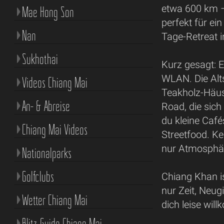
etwa 600 km –
Mae Hong Son
perfekt für e
Nan
Tage-Retreat i
Sukhothai
Kurz gesagt: E
WLAN. Die Alt
Videos Chiang Mai
Teakholz-Häus
An- & Abreise
Road, die sich
du kleine Caf
Chiang Mai Videos
Streetfood. K
nur Atmosphär
Nationalparks
Golfclubs
Chiang Khan is
nur Zeit, Neug
Wetter Chiang Mai
dich leise wi
Blitz-Guide Chiang Mai