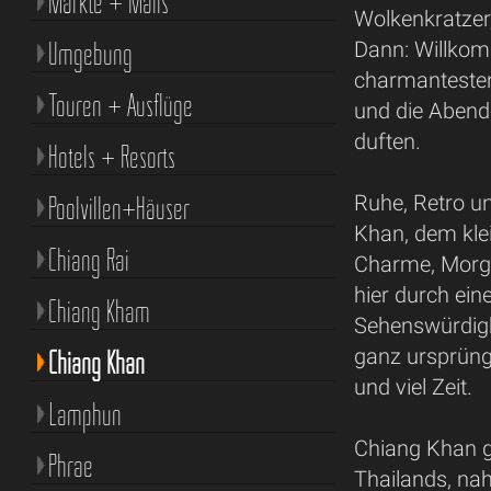
Märkte + Malls
Wolkenkratzer,
Umgebung
Dann: Willkom
charmantesten
Touren + Ausflüge
und die Abend
duften.
Hotels + Resorts
Poolvillen+Häuser
Ruhe, Retro u
Khan, dem kl
Chiang Rai
Charme, Morge
hier durch ein
Chiang Kham
Sehenswürdigke
ganz ursprüng
Chiang Khan
und viel Zeit.
Lamphun
Chiang Khan g
Phrae
Thailands, na