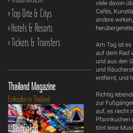
viele davon üb
Top Orte & Citys
Cafés, Kunstl
andere wirken,
Hotels & Resorts
herübergerett
Tickets & Transfers
Am Tag ist es
auf dem Rad vo
und aus den Gä
und Räucherst
entfernt, und h
Thailand Magazine
Richtig lebend
Einkaufen in Thailand
zur Fußgänger
auf, es riecht 
Pfannkuchen u
tönt leise Mus