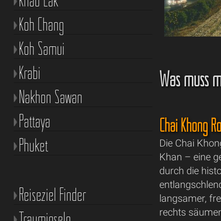
Khao Lak
Koh Chang
Koh Samui
Krabi
Was muss m
Nakhon Sawan
Pattaya
Chai Khong Ro
Phuket
Die Chai Khon
Khan – eine g
durch die histo
entlangschlend
Reiseziel Finder
langsamer, fr
rechts säumen
Trauminseln