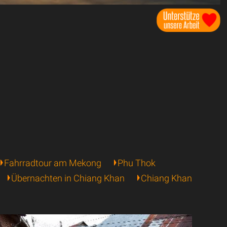
Fahrradtour am Mekong
Phu Thok
Übernachten in Chiang Khan
Chiang Khan