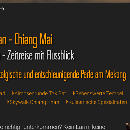
➔
an - Chiang Mai
- Zeitreise mit Flussblick
talgische und entschleunigende Perle am Mekong
oad
Almosenrunde Tak Bat
Sehenswerte Tempel
g
Skywalk Chiang Khan
Kulinarische Spezialitäten
so richtig runterkommen? Kein Lärm, keine