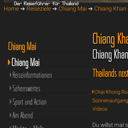
Home
➔
Reiseziele
➔
Chiang Mai
➔
Chiang Khan
Chiang Kh
Chiang Mai
Chiang Khan 
Chiang Mai
Thailands nos
Reiseinformationen
Sehenswertes
Chai Khong R
Sport und Action
Sonnenaufgan
Videos
Am Abend
Du willst mal 