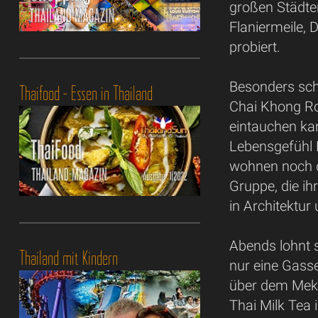
großen Städte
Flaniermeile, 
probiert.
Besonders sch
Thaifood - Essen in Thailand
Chai Khong Ro
eintauchen kan
Lebensgefühl 
wohnen noch d
Gruppe, die ih
in Architektur
Abends lohnt 
Thailand mit Kindern
nur eine Gass
über dem Meko
Thai Milk Tea