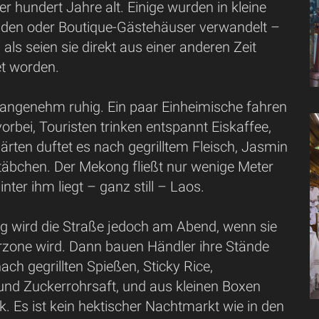
er hundert Jahre alt. Einige wurden in kleine
äden oder Boutique-Gästehäuser verwandelt –
 als seien sie direkt aus einer anderen Zeit
et worden.
 angenehm ruhig. Ein paar Einheimische fahren
rbei, Touristen trinken entspannt Eiskaffee,
rten duftet es nach gegrilltem Fleisch, Jasmin
äbchen. Der Mekong fließt nur wenige Meter
inter ihm liegt – ganz still – Laos.
ig wird die Straße jedoch am Abend, wenn sie
zone wird. Dann bauen Händler ihre Stände
nach gegrillten Spießen, Sticky Rice,
nd Zuckerrohrsaft, und aus kleinen Boxen
ik. Es ist kein hektischer Nachtmarkt wie in den