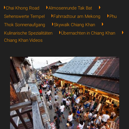
Chai Khong Road
Almosenrunde Tak Bat
Sehenswerte Tempel
Fahrradtour am Mekong
Phu
Thok Sonnenaufgang
Skywalk Chiang Khan
Kulinarische Spezialitäten
Übernachten in Chiang Khan
Chiang Khan Videos