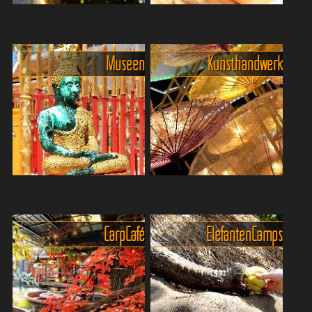
Khlong Mae Kha Canal
Wohlbefinden und Genuss in
Village
Chiang Mai
Das Khlong Mae Kha Canal
"Sabai, Sabai" ist ein
Museen
Kunsthandwerk
Village in Chiang Mai ist ein
thailändischer Ausdruck, der
beeindruckendes Beispiel
Innere Ruhe, Entspannung,
für gelungene
Gesundheit, Glück,
Stadtentwicklung und
Gelassenheit und
nachhaltige Erneuerung.
Wohlbefinden bedeutet. In
Noch vor we...
Chiang Mai...
Museen und Ausstellungen
Kunsthandwerkliche
in der Nordmetropole
Manufakturen rund um
Sollte es einmal regnen, und
Chiang Mai
Carp Café
Elefanten Camps
wenn es das tut, dann meist
Rund um Chiang Mai klopft,
recht heftig, dann empfiehlt
schnitzt, webt und hämmert
sich für Kulturinteressierte
es in kleinen Werkstätten
der Besuch in einem der
und Familienbetrieben. Ob
vielfältige...
filigrane Silberarbeiten,