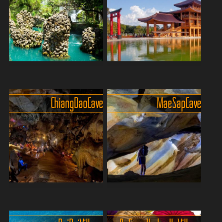
ein atemberaubender
Phrakiat Park, ist eine grüne
botanischer Garten, der
Oase an der geschäftigen
Besucher mit seiner
Stadt Chiang Mai i...
üppigen Schönheit und
Vielfalt...
Dantewada Land of Angels -
Idyllisch gelegenes
magisches Wunderland
japanisches Schloss mit
Stell dir vor, du befindest
Park
Chiang Dao Cave
Mae Sap Cave
dich in einer Landschaft, die
Hinoki Land ist eine
wie aus einem Märchen
einzigartige Attraktion
entsprungen scheint:
zwischen Chiang Mai und
Dichter, zarter Nebel
Chiang Rai, die Besucher in
schwebt in der Luft, krista...
eine faszinierende Welt
japanischer Kultur und
Archit...
Über 100 Höhlen auf 12
Thailands Verstecktes
Kilometer Länge
Abenteuer - die Mae Sap
Tief im Berg verborgen
Cave