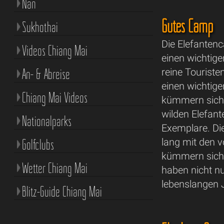
Nan
Gutes Camp
Sukhothai
Die Elefanten
Videos Chiang Mai
einen wichtige
An- & Abreise
reine Touriste
einen wichtig
Chiang Mai Videos
kümmern sich 
wilden Elefan
Nationalparks
Exemplare. Di
Golfclubs
lang mit den
kümmern sich 
Wetter Chiang Mai
haben nicht n
lebenslangen 
Blitz-Guide Chiang Mai