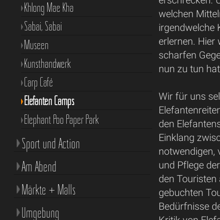
erschrecken. U
Khlong Mae Kha
welchen Mittel
Sabai, Sabai
irgendwelche K
erlernen. Hier
Museen
scharfen Gege
Kunsthandwerk
nun zu tun hat
Carp Café
Wir für uns se
Elefanten Camps
Elefantenreite
Elephant Poo Paper Park
den Elefantens
Einklang zwisc
Sport und Action
notwendigen, v
Am Abend
und Pflege der
den Touristen
Märkte + Malls
gebuchten Tou
Bedürfnisse de
Umgebung