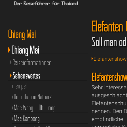
Elefanten
Chiang Mai
Soll man od
Chiang Mai
Elefantenshow
Reiseinformationen
Sehenswertes
Elefantenshow
Tempel
Sehr interessa
ausgeschlacht
Doi Inthanon Natpark
Elefantenschul
Mae Wang + Ob Luang
nennen. Den Di
Mae Kampong
empfindliche 