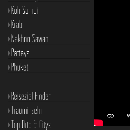
Koh Samui
Krabi
Nakhon Sawan
Pattaya
Phuket
Reiseziel Finder
Trauminseln
Top Orte & Citys