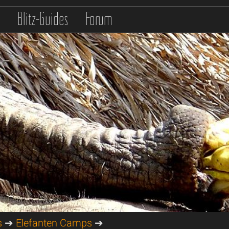
s
Blitz-Guides
Forum
s
➔
Elefanten Camps
➔