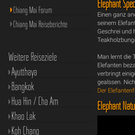
Elephant Spec
Chiang Mai Forum
Einen ganz and
Chiang Mai Reiseberichte
seinem Elefan
Geschrei und 
Teakholzbunga
Weitere Reiseziele
Man lernt die
Elefanten bez
Ayutthaya
verbringt eini
gealssen. Nich
Bangkok
Der Elefantenf
Hua Hin / Cha Am
Elephant Natu
Khao Lak
Koh Chang