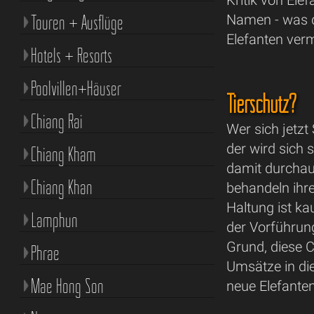
Kritik von Ele
Touren + Ausflüge
Namen - was d
Elefanten vermi
Hotels + Resorts
Poolvillen+Häuser
Tierschutz?
Chiang Rai
Wer sich jetzt
der wird sich
Chiang Kham
damit durchau
Chiang Khan
behandeln ihre
Haltung ist k
Lamphun
der Vorführung
Grund, diese 
Phrae
Umsätze in di
Mae Hong Son
neue Elefante