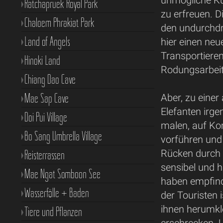
unmögliche Ku
Ratchapruek Royal Park
zu erfreuen. D
Chaloem Phrakiat Park
den undurchdr
Land of Angels
hier einen neu
Transportiere
Hinoki Land
Rodungsarbeit
Chiang Dao Cave
Mae Sap Cave
Aber, zu einer
Elefanten irge
Doi Pui Village
malen, auf K
Bo Sang Umbrella Village
vorführen und 
Reisterrassen
Rücken durch 
sensibel und 
Mae Ngat Somboon See
haben empfind
Wasserfälle + Baden
der Touristen i
ihnen herumkle
Tiere und Pflanzen