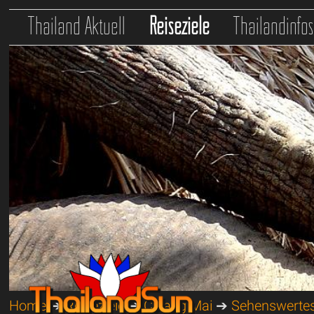
Thailand Aktuell
Reiseziele
Thailandinfo
Home
➔
Reiseziele
➔
Chiang Mai
➔
Sehenswerte