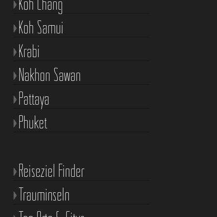
Koh Chang
Koh Samui
Krabi
Nakhon Sawan
Pattaya
Phuket
Reiseziel Finder
Trauminseln