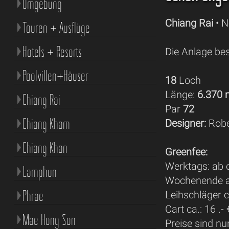
Umgebung
Chiang Rai
• N
Touren + Ausflüge
Hotels + Resorts
Die Anlage bes
Poolvillen+Häuser
18
Loch
Länge:
6.370
Chiang Rai
Par
72
Chiang Kham
Designer:
Rober
Chiang Khan
Greenfee:
Werktags: ab c
Lamphun
Wochenende ab
Phrae
Leihschläger ca
Cart ca.: 16 .- 
Mae Hong Son
Preise sind nu