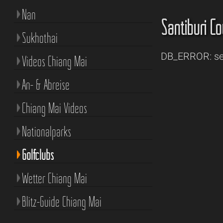
Nan
Santiburi Co
Sukhothai
DB_ERROR: sel
Videos Chiang Mai
An- & Abreise
Chiang Mai Videos
Nationalparks
Golfclubs
Wetter Chiang Mai
Blitz-Guide Chiang Mai