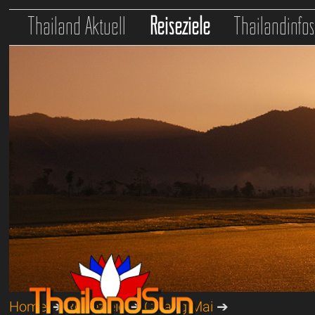
Thailand Aktuell
Reiseziele
Thailandinfo
Home
➔
Reiseziele
➔
Chiang Mai
➔