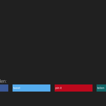
len:
tweet
pin it
teilen