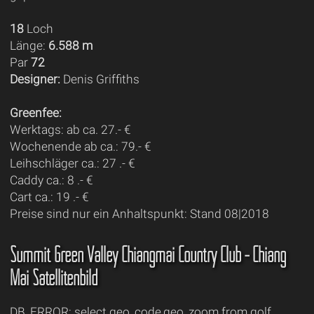
18
Loch
Länge:
6.588 m
Par
72
Designer:
Denis Griffiths
Greenfee:
Werktags: ab ca. 27.- €
Wochenende ab ca.: 79.- €
Leihschläger ca.: 27 .- €
Caddy ca.: 8 .- €
Cart ca.: 19 .- €
Preise sind nur ein Anhaltspunkt: Stand 08|2018
Summit Green Valley Chiangmai Country Club - Chiang
Mai Satellitenbild
DB_ERROR: select geo_code,geo_zoom from golf