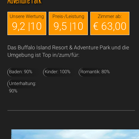
Adventure Park
Unsere Wertung
Preis-/Leistung
Zimmer ab:
9,2 |10
9,5 |10
€ 63,00
Das Buffalo Island Resort & Adventure Park und die
Umgebung ist Top in/zum/für:
Baden: 90%
Kinder: 100%
Romantik: 80%
Unterhaltung:
90%