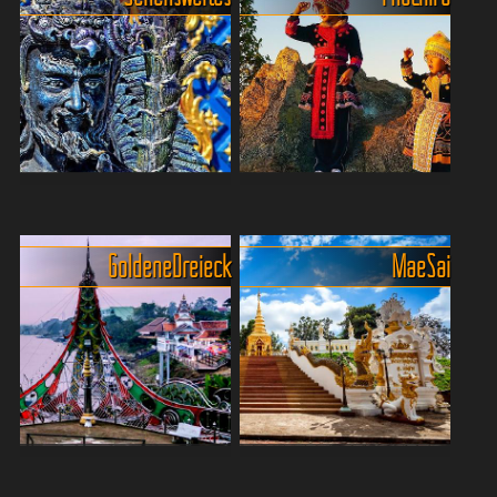
Chiang Rai´s
Atemberaubende
Sehenswürdigkeiten und
Aussichten im Phu Chi Fah
Attraktionen
Forrest Park
Goldene Dreieck
Mae Sai
Entdecke Chiang Rai, ein
Phu Chi Fah ist ein
Schatzkästchen voller
beeindruckender Berggipfel
kultureller Highlights im
in der Provinz Chiang Rai im
Norden Thailands! Von den
Norden Thailands. Der
faszinierenden weißen und
Name bedeutet "Berg, der
blauen Tempeln, Wat Rong
zum Himmel zeigt", und das
...
...
Geschichtstächtiger Ort der
Mae Sai - das Tor zu
Schmuggler und
Myanmar