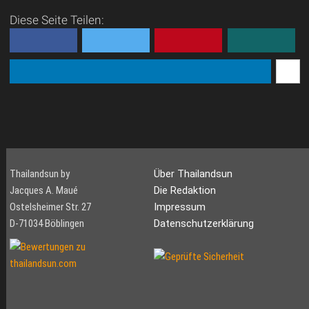
auf dem Lande in Phrae
Diese Seite Teilen:
natürlich nicht, aber
dennoch gibt es einige recht
komfortable und teilwe...
Thailandsun by
Über Thailandsun
Jacques A. Maué
Die Redaktion
Ostelsheimer Str. 27
Impressum
D-71034 Böblingen
Datenschutzerklärung