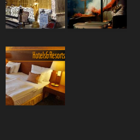
Phrae - Thailands
Phrae am Abend
unterschätztes Juwel! 🏯✨
Phrae besitzt auf
Du willst Thailand mal
gastronomischer Ebene
Hotels & Resorts
abseits der typischen
auch einige Restaurants die
Touristenrouten erleben?
für ihre Küche weit über die
Dann ab nach Phrae, eine
Stadtgrenze hinaus bekannt
charmante Provinz mit
sind. Man muß sich aller...
atemberaubenden Tempeln,
historis...
Hotelempfehlungen und
Tipps für Phrae
Den Superluxus Luxus und
5-Sterne Hotels gibt es hier