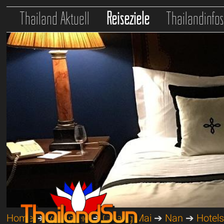
Thailand Aktuell
Reiseziele
Thailandinfo
Home
➔
Reiseziele
➔
Chiang Mai
➔
Nan
➔
Hotels