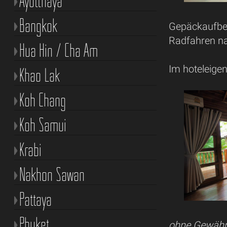
Ayutthaya
Bangkok
Gepäckaufbew
Radfahren n
Hua Hin / Cha Am
Im hoteleigen
Khao Lak
Koh Chang
Koh Samui
Krabi
Nakhon Sawan
Pattaya
Phuket
ohne Gewähr