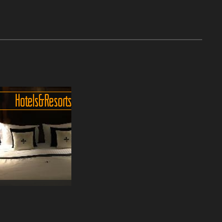
Hotels & Resorts
ehlungen und Tipps
für Nan
staunlich wieviele