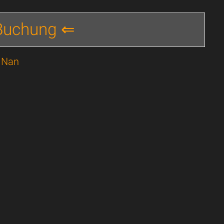
 Buchung ⇐
n Nan