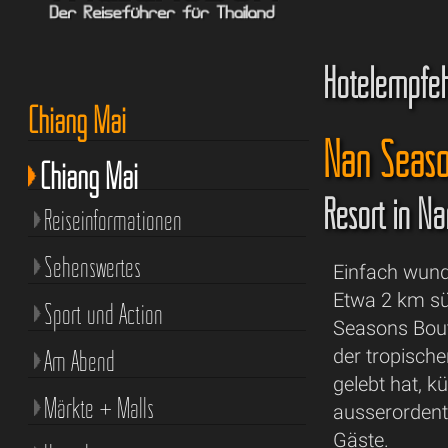
Hotelempfe
Chiang Mai
Nan Seaso
Chiang Mai
Resort in N
Reiseinformationen
Sehenswertes
Einfach wun
Etwa 2 km sü
Sport und Action
Seasons Bout
Am Abend
der tropisch
gelebt hat, 
Märkte + Malls
ausserordent
Gäste.