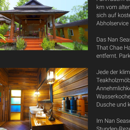
km vom alten
sich auf kos
Abholservice
Das Nan Seas
That Chae H
entfernt. Par
Jede der klim
Teakholzmöbe
Annehmlichkei
Wasserkocher 
Dusche und k
Im Nan Seaso
Stunden-Reze