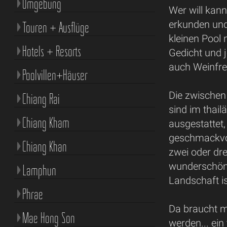
Umgebung
Wer will kan
erkunden und
Touren + Ausflüge
kleinen Pool 
Hotels + Resorts
Gedicht und j
auch Weinfre
Poolvillen+Häuser
Die zwische
Chiang Rai
sind im thail
Chiang Kham
ausgestattet
geschmackvol
Chiang Khan
zwei oder dr
wunderschöne
Lamphun
Landschaft is
Phrae
Da braucht m
Mae Hong Son
werden... ein