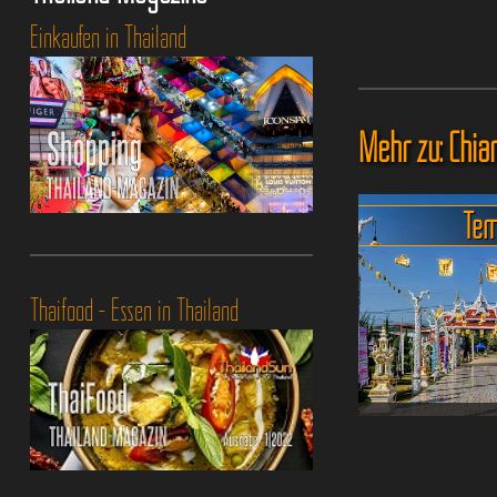
Einkaufen in Thailand
Mehr zu: Chia
Tem
Thaifood - Essen in Thailand
Nan - Ein kleine
gibt viel 
Nan ist zwar 