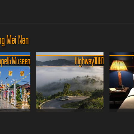
ng Mai Nan
pel & Museen
Highway 1081
r Ort, aber es
Thailands schönste Straße -
Hotelempf
zu sehen
Highway 1081
klein, aber
Wer glaubt, die
Es ist er