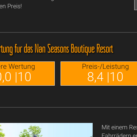
en Preis!
tung für das Nan Seasons Boutique Resort
re Wertung
Preis-/Leistung
,0 |10
8,4 |10
Mit einem Re
Fahrrädern e