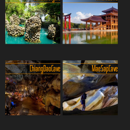
in Chiang Mai, Thailand, ist
Pause-Taste! Der Chaloem
ein atemberaubender
Phrakiat Park, ist eine grüne
botanischer Garten, der
Oase an der geschäftigen
Besucher mit seiner
Stadt Chiang Mai i...
üppigen Schönheit und
Vielfalt...
Dantewada Land of Angels -
Idyllisch gelegenes
magisches Wunderland
japanisches Schloss mit
Stell dir vor, du befindest
Park
Chiang Dao Cave
Mae Sap Cave
dich in einer Landschaft, die
Hinoki Land ist eine
wie aus einem Märchen
einzigartige Attraktion
entsprungen scheint:
zwischen Chiang Mai und
Dichter, zarter Nebel
Chiang Rai, die Besucher in
schwebt in der Luft, krista...
eine faszinierende Welt
japanischer Kultur und
Archit...
Über 100 Höhlen auf 12
Thailands Verstecktes
Kilometer Länge
Abenteuer - die Mae Sap