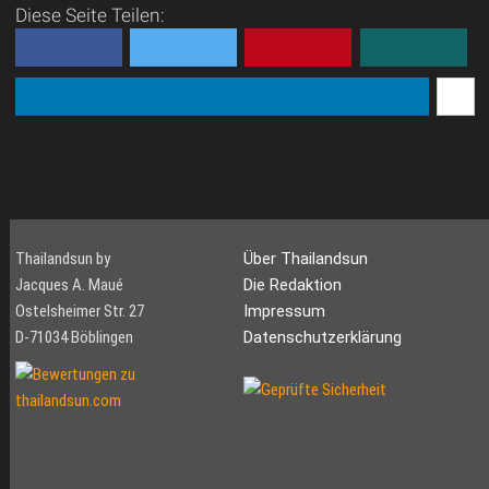
Diese Seite Teilen:
unterhaltsame Weise
verschmelzen Inmitten der
atemberaubenden
Landschaft v...
Thailandsun by
Über Thailandsun
Jacques A. Maué
Die Redaktion
Ostelsheimer Str. 27
Impressum
D-71034 Böblingen
Datenschutzerklärung