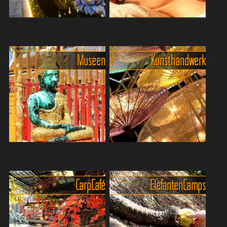
bisschen rausfährt, landet
Begegnungen. Ob Pandas
mitt...
im ...
Khlong Mae Kha Canal
Wohlbefinden und Genuss in
Village
Chiang Mai
Das Khlong Mae Kha Canal
"Sabai, Sabai" ist ein
Museen
Kunsthandwerk
Village in Chiang Mai ist ein
thailändischer Ausdruck, der
beeindruckendes Beispiel
Innere Ruhe, Entspannung,
für gelungene
Gesundheit, Glück,
Stadtentwicklung und
Gelassenheit und
nachhaltige Erneuerung.
Wohlbefinden bedeutet. In
Noch vor we...
Chiang Mai...
Museen und Ausstellungen
Kunsthandwerkliche
in der Nordmetropole
Manufakturen rund um
Sollte es einmal regnen, und
Chiang Mai
Carp Café
Elefanten Camps
wenn es das tut, dann meist
Rund um Chiang Mai klopft,
recht heftig, dann empfiehlt
schnitzt, webt und hämmert
sich für Kulturinteressierte
es in kleinen Werkstätten
der Besuch in einem der
und Familienbetrieben. Ob