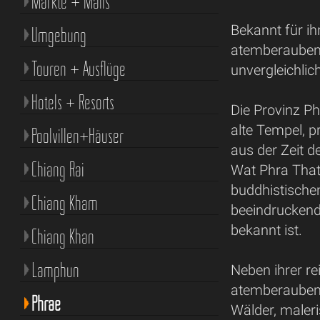
Märkte + Malls
Bekannt für ihr
Umgebung
atemberaubend
Touren + Ausflüge
unvergleichlic
Hotels + Resorts
Die Provinz Ph
alte Tempel, p
Poolvillen+Häuser
aus der Zeit 
Chiang Rai
Wat Phra That
buddhistischen
Chiang Kham
beeindruckende
bekannt ist.
Chiang Khan
Lamphun
Neben ihrer re
atemberaubend
Phrae
Wälder, maler