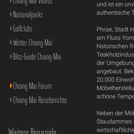
Chiang Mai Videos
und ist ein unv
authentische 
Nationalparks
Golfclubs
Phrae, Stadt i
am Fluss Yom 
Wetter Chiang Mai
historischen R
Teakholzindust
Blitz-Guide Chiang Mai
der Umgebung
angebaut. Beka
20.000 Einwoh
Chiang Mai Forum
Möbelherstell
schöne Tempe
Chiang Mai Reiseberichte
Neben der Möb
Staudammes au
Weitere Reiseziele
wirtschaftlich