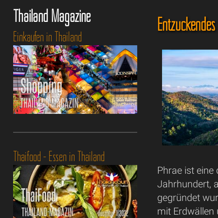
Thailand Magazine
Entzückendes
Einkaufen in Thailand
Thaifood - Essen in Thailand
Phrae ist eine
Jahrhundert, a
gegründet wurd
mit Erdwällen 