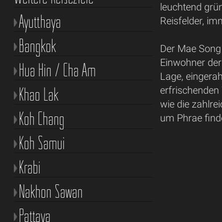
leuchtend gr
Ayutthaya
Reisfelder, im
Bangkok
Der Mae Song S
Einwohner der
Hua Hin / Cha Am
Lage, eingera
Khao Lak
erfrischenden
wie die zahlre
Koh Chang
um Phrae find
Koh Samui
Krabi
Nakhon Sawan
Pattaya