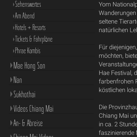
Sehenswertes
Yom Nationalpa
Wanderungen 
Am Abend
seltene Tierar
Hotels + Resorts
natürlichen 
Tickets & Fahrpläne
Für diejenigen,
Phrae Kombis
möchten, biete
Mae Hong Son
Veranstaltung
Hae Festival, 
Nan
farbenfrohen P
köstlichen loka
Sukhothai
Videos Chiang Mai
Die Provinzhau
Chiang Mai un
An- & Abreise
in ca. 2 Stund
faszinierende