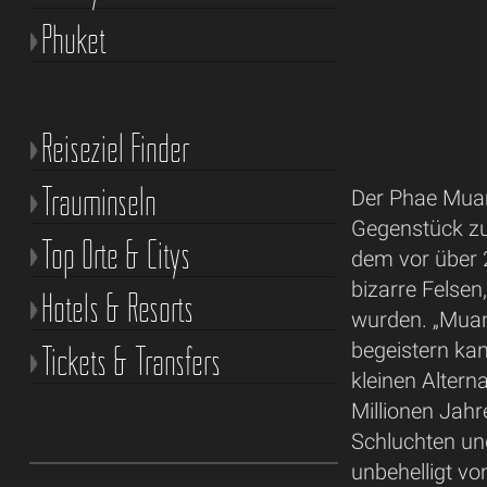
Phuket
Reiseziel Finder
Trauminseln
Der Phae Muan
Gegenstück zu
Top Orte & Citys
dem vor über 
bizarre Felse
Hotels & Resorts
wurden. „Muang
Tickets & Transfers
begeistern ka
kleinen Alter
Millionen Jahr
Schluchten und
unbehelligt v