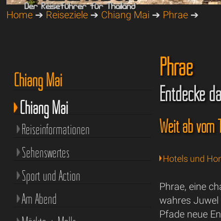
Home
➔
Reiseziele
➔
Chiang Mai
➔
Phrae
➔
Phrae
Chiang Mai
Entdecke da
Chiang Mai
Weit ab vom T
Reiseinformationen
Sehenswertes
Hotels und Ho
Sport und Action
Phrae, eine ch
Am Abend
wahres Juwel f
Pfade neue E