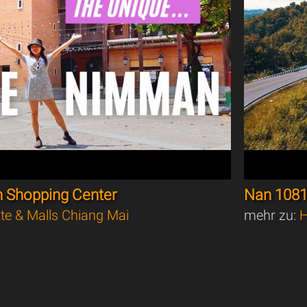
 Shopping Center
Nan 1081
te & Malls Chiang Mai
mehr zu:
H