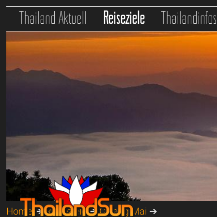
Thailand Aktuell
Reiseziele
Thailandinfo
Home
➔
Reiseziele
➔
Chiang Mai
➔