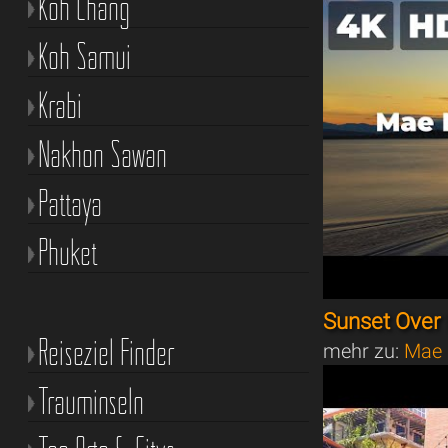
Koh Chang
Koh Samui
Krabi
Nakhon Sawan
Pattaya
Phuket
Sunset Over
Reiseziel Finder
mehr zu:
Mae 
Trauminseln