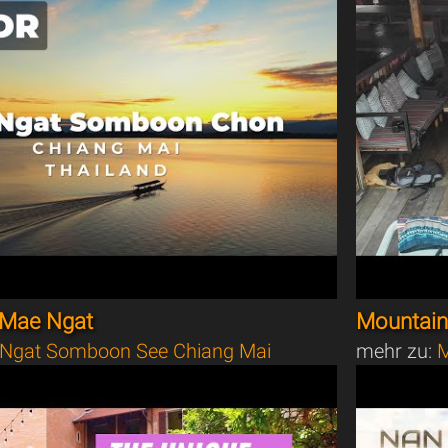
 Mae Ngat
Mountain 
Ngat Somboon See Chiang Mai
mehr zu:
M