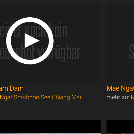
g am Dam
Mae Nga
Ngat Somboon See Chiang Mai
mehr zu:
M