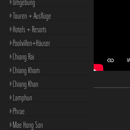
Umgebung
Touren + Ausflüge
Hotels + Resorts
Poolvillen+Häuser
Chiang Rai
Chiang Kham
Chiang Khan
Lamphun
Phrae
Mae Hong Son