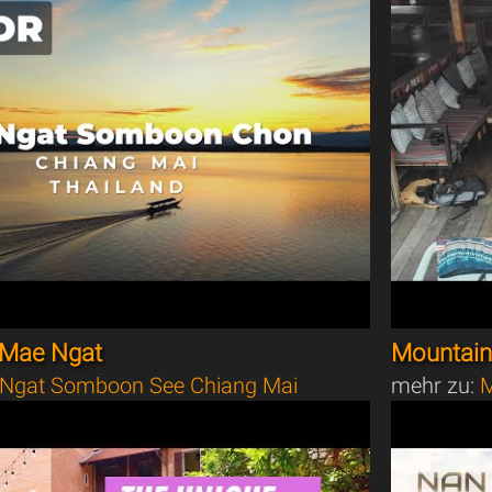
 Mae Ngat
Mountain 
Ngat Somboon See Chiang Mai
mehr zu:
M