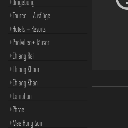
Umgebung
Touren + Ausflüge
Hotels + Resorts
Poolvillen+Häuser
Chiang Rai
Chiang Kham
Chiang Khan
Lamphun
Phrae
Mae Hong Son