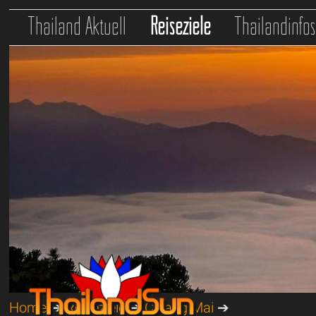
Thailand Aktuell
Reiseziele
Thailandinfo
Home
➔
Reiseziele
➔
Chiang Mai
➔