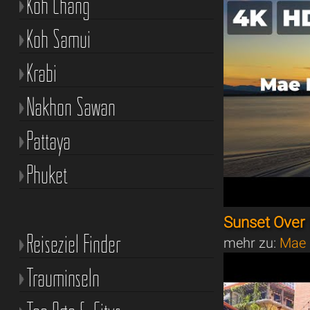
Koh Chang
Koh Samui
Krabi
Nakhon Sawan
Pattaya
Phuket
Sunset Over
Reiseziel Finder
mehr zu:
Mae 
Trauminseln