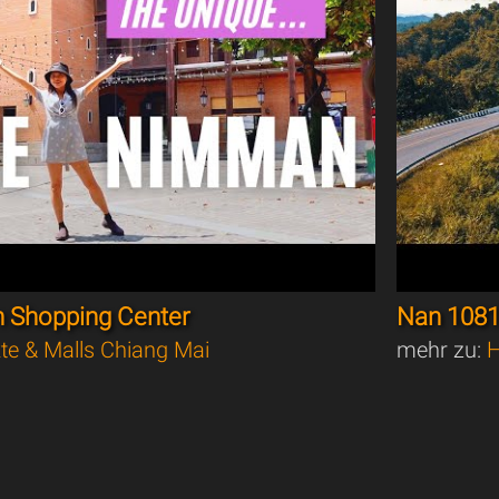
 Shopping Center
Nan 1081
te & Malls Chiang Mai
mehr zu:
H