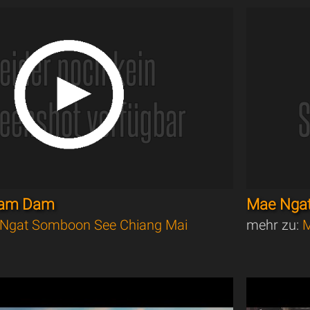
g am Dam
Mae Nga
Ngat Somboon See Chiang Mai
mehr zu:
M