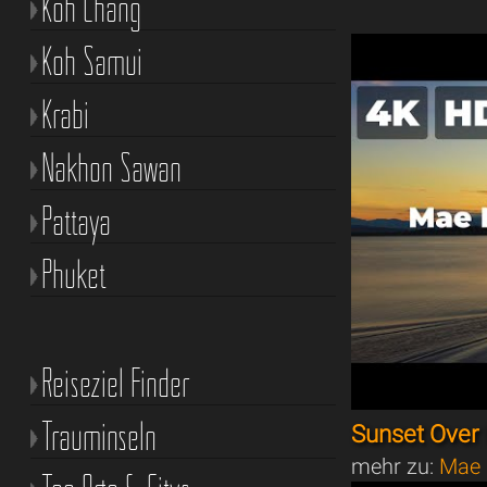
Koh Chang
Koh Samui
Krabi
Nakhon Sawan
Pattaya
Phuket
Reiseziel Finder
Trauminseln
Sunset Over
mehr zu:
Mae 