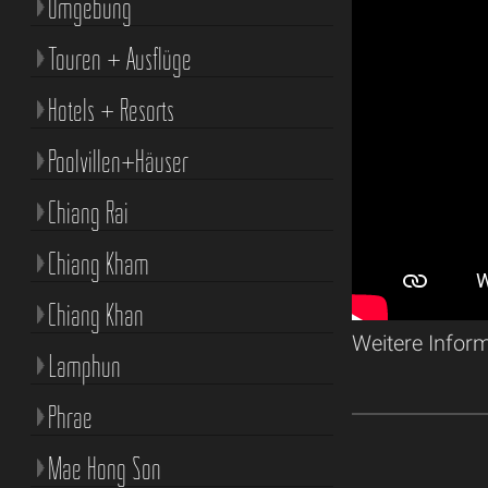
Umgebung
Touren + Ausflüge
Hotels + Resorts
Poolvillen+Häuser
Chiang Rai
Chiang Kham
Chiang Khan
Weitere Infor
Lamphun
Phrae
Mae Hong Son