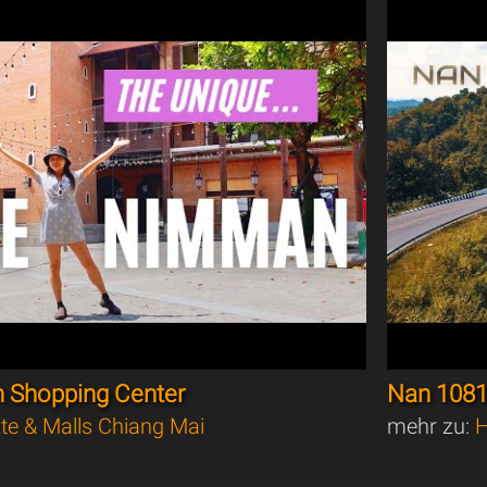
 Shopping Center
Nan 1081
te & Malls Chiang Mai
mehr zu:
H