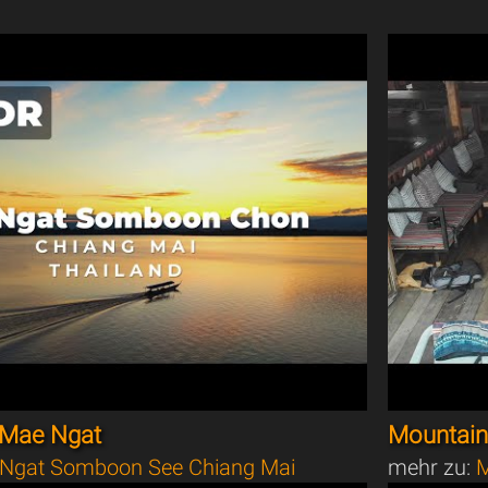
 Mae Ngat
Mountain 
Ngat Somboon See Chiang Mai
mehr zu:
M