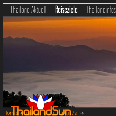
Thailand Aktuell
Reiseziele
Thailandinfo
Home
➔
Reiseziele
➔
Chiang Mai
➔