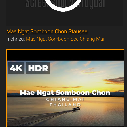
Mae Ngat Somboon Chon Stausee
mehr zu:
Mae Ngat Somboon See Chiang Mai