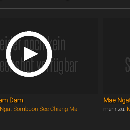
g am Dam
Mae Nga
Ngat Somboon See Chiang Mai
mehr zu:
M