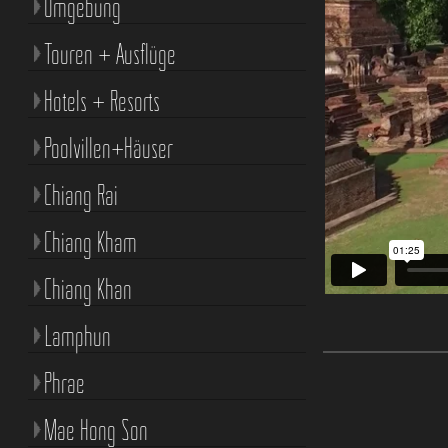
Umgebung
Touren + Ausflüge
Hotels + Resorts
Poolvillen+Häuser
Chiang Rai
Chiang Kham
Chiang Khan
Lamphun
Phrae
Mae Hong Son