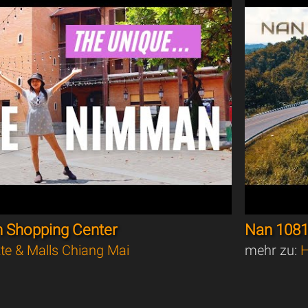
 Shopping Center
Nan 1081
te & Malls Chiang Mai
mehr zu:
H