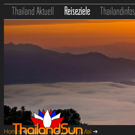
Thailand Aktuell
Reiseziele
Thailandinfo
Home
➔
Reiseziele
➔
Chiang Mai
➔