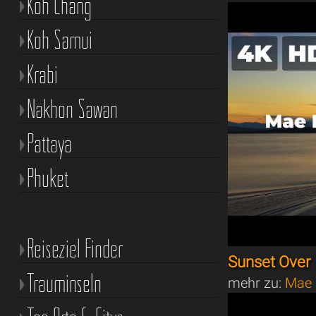
Koh Chang
Koh Samui
Krabi
Nakhon Sawan
Pattaya
Phuket
Reiseziel Finder
Sunset Over
Trauminseln
mehr zu:
Mae 