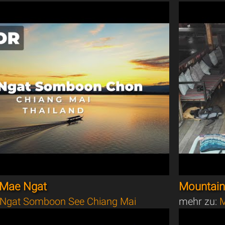
 Mae Ngat
Mountain 
Ngat Somboon See Chiang Mai
mehr zu:
M