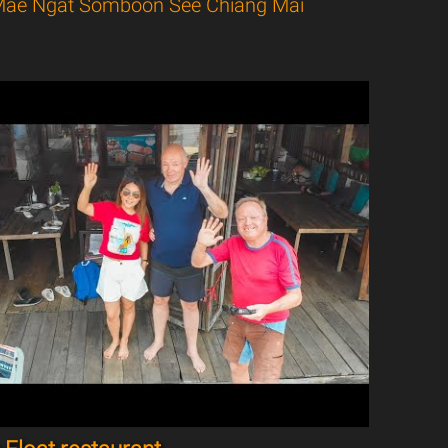
ae Ngat Somboon See Chiang Mai