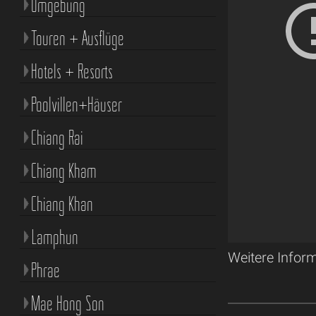
Umgebung
Touren + Ausflüge
Hotels + Resorts
Poolvillen+Häuser
Chiang Rai
Chiang Kham
Chiang Khan
Lamphun
Weitere Infor
Phrae
Mae Hong Son