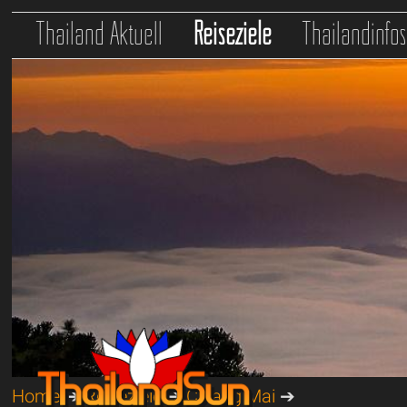
Thailand Aktuell
Reiseziele
Thailandinfo
Home
➔
Reiseziele
➔
Chiang Mai
➔