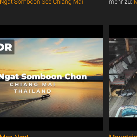
Ngat Somboon See Chiang Mai
mehr zu:
M