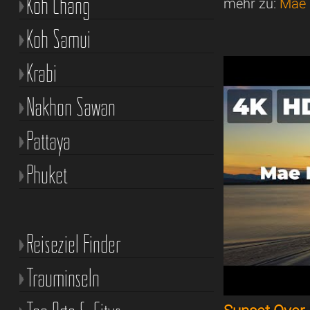
Koh Chang
mehr zu:
Mae 
Koh Samui
Krabi
Nakhon Sawan
Pattaya
Phuket
Reiseziel Finder
Trauminseln