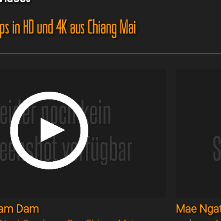
ips in HD und 4K aus Chiang Mai
g am Dam
Mae Nga