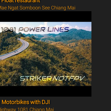
Float restaurant
ae Ngat Somboon See Chiang Mai
 Motorbikes with DJI
ighway 1081 Chiang Mai