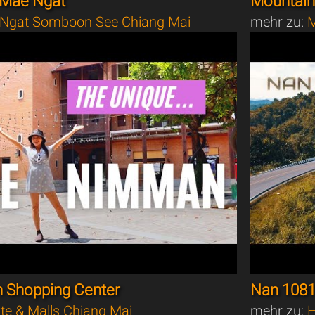
 Mae Ngat
Mountain 
Ngat Somboon See Chiang Mai
mehr zu:
M
 Shopping Center
Nan 1081
te & Malls Chiang Mai
mehr zu:
H