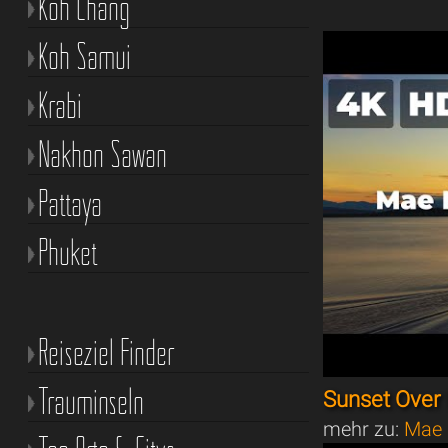
Koh Chang
Koh Samui
Krabi
Nakhon Sawan
Pattaya
Phuket
Reiseziel Finder
Trauminseln
Sunset Over
mehr zu:
Mae 