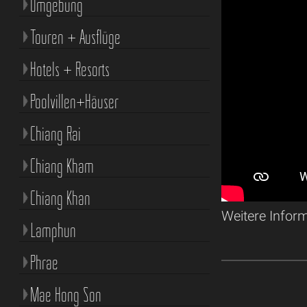
Umgebung
Touren + Ausflüge
Hotels + Resorts
Poolvillen+Häuser
Chiang Rai
Chiang Kham
Chiang Khan
Weitere Infor
Lamphun
Phrae
Mae Hong Son