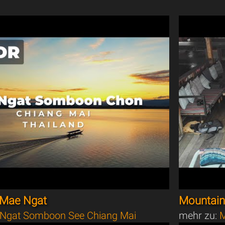
 Mae Ngat
Mountain 
Ngat Somboon See Chiang Mai
mehr zu:
M