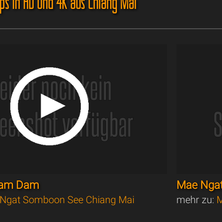
ips in HD und 4K aus Chiang Mai
g am Dam
Mae Nga
Ngat Somboon See Chiang Mai
mehr zu:
M