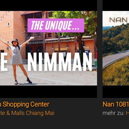
 Shopping Center
Nan 1081
te & Malls Chiang Mai
mehr zu:
H