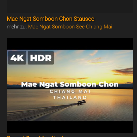
Mae Ngat Somboon Chon Stausee
mehr zu:
Mae Ngat Somboon See Chiang Mai