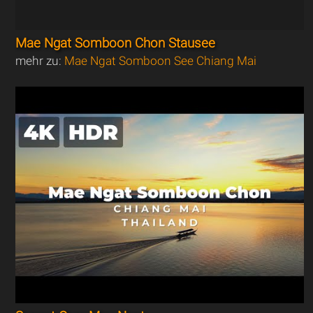
Mae Ngat Somboon Chon Stausee
mehr zu:
Mae Ngat Somboon See Chiang Mai