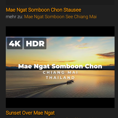
Mae Ngat Somboon Chon Stausee
mehr zu:
Mae Ngat Somboon See Chiang Mai
Sunset Over Mae Ngat