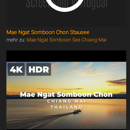
Mae Ngat Somboon Chon Stausee
mehr zu:
Mae Ngat Somboon See Chiang Mai