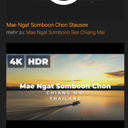
Mae Ngat Somboon Chon Stausee
mehr zu:
Mae Ngat Somboon See Chiang Mai