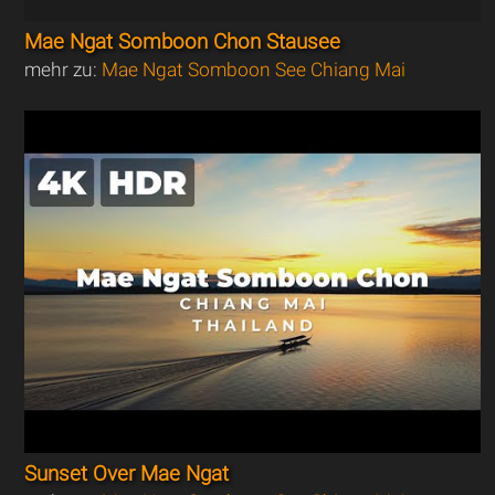
Mae Ngat Somboon Chon Stausee
mehr zu:
Mae Ngat Somboon See Chiang Mai
Sunset Over Mae Ngat